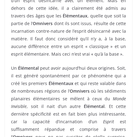
d’un esprit désincarné avec un élément. Mais en
dehors de cette idée, il a clairement été admis au
travers des âges que les
Élémentaux
, quelle que soit la
partie de l’
Omnivers
dont ils sont issus, résulte de cette
incarnation contre-nature de l’esprit désincarné avec la
matière. Il faut donc considéré qu’il n’y a, à la base,
aucune différence entre un esprit « classique » et un
esprit élémentaire. Mais ceci n’est vrai « qu’à la base ».
Un
Élémental
peut avoir aujourd’hui deux origines. Soit,
il est généré spontanément par ce phénomène qui a
créé les premiers
Élémentaux
et qui reste valable dans
de nombreuses régions de l’
Omnivers
où les sédiments
planaires élémentaires se mêlent à ceux du
Monde
Invisible
, soit il nait d’un autre
Élémental
. Et cette
dernière spécificité est en fait bien plus intéressante,
car la capacité d’incarnation d’un
Esprit
est
suffisamment répandue et comprise à travers
l’
Omnivers
pour ne pas susciter de réelle surprise,